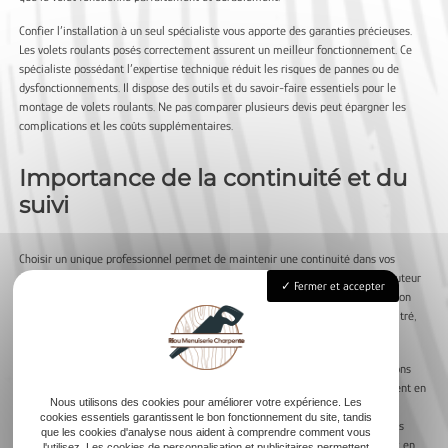
Confier l’installation à un seul spécialiste vous apporte des garanties précieuses.
Les volets roulants posés correctement assurent un meilleur fonctionnement. Ce
spécialiste possédant l’expertise technique réduit les risques de pannes ou de
dysfonctionnements. Il dispose des outils et du savoir-faire essentiels pour le
montage de volets roulants. Ne pas comparer plusieurs devis peut épargner les
complications et les coûts supplémentaires.
Importance de la continuité et du
suivi
Choisir un unique professionnel permet de maintenir une continuité dans vos
travaux d’installation. Le suivi est alors cohérent et simplifié. Un seul interlocuteur
Fermer et accepter
s’occupe de l’intégralité de votre projet. Ce suivi englobe aussi bien l’installation
que l’entretien régulier des volets roulants solaires. Avec un professionnel attitré,
vous bénéficiez d’une assistance rapide et personnalisée.
Un unique installateur facilite la gestion d’éventuels dépannages ou réparations
des volets roulants. Ce dernier reste le mieux placé pour intervenir efficacement en
Nous utilisons des cookies pour améliorer votre expérience. Les
cas de problème. Cette continuité dans la prestation assure une relation de
cookies essentiels garantissent le bon fonctionnement du site, tandis
confiance entre vous et le professionnel. Le choix de ne pas multiplier les devis
que les cookies d'analyse nous aident à comprendre comment vous
vous garantit une expertise focalisée sur vos besoins spécifiques. Vous gagnez en
l'utilisez. Les cookies de personnalisation et publicitaires permettent