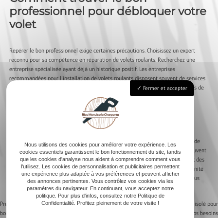
professionnel pour débloquer votre
volet
Repérer le bon professionnel exige certaines précautions. Choisissez un expert
reconnu pour sa compétence en réparation de volets roulants. Recherchez une
entreprise spécialisée ayant déjà un historique positif. Les entreprises
recommandées pour l’installation de volets roulants disposent souvent de services
de dépannage efficaces. Pensez à vérifier les qualifications et les certifications de
Fermer et accepter
l’expert. Un bon professionnel possède généralement l’expérience et la
compétence pour diagnostiquer et résoudre rapidement les pannes de volets
roulants.
La disponibilité d’un bon professionnel est essentielle. Un expert réactif se
déplacera rapidement pour le dépannage. Vérifiez qu’ils proposent un service de
Nous utilisons des cookies pour améliorer votre expérience. Les
réparation et d’entretien régulier. Les professionnels expérimentés offrent souvent
cookies essentiels garantissent le bon fonctionnement du site, tandis
un devis gratuit avant l’intervention. C’est un gage de transparence sur le coût des
que les cookies d'analyse nous aident à comprendre comment vous
l'utilisez. Les cookies de personnalisation et publicitaires permettent
réparations. En préférant un seul professionnel qualifié, vous assurez la pérennité
une expérience plus adaptée à vos préférences et peuvent afficher
et la sécurité de votre volet roulant manuel. Un spécialiste du volet roulant vous
des annonces pertinentes. Vous contrôlez vos cookies via les
garantit un service impeccable et en toute sécurité.
paramètres du navigateur. En continuant, vous acceptez notre
politique. Pour plus d'infos, consultez notre Politique de
Confidentialité. Profitez pleinement de votre visite !
Previous:
Aménager un cabanon de jardin en
Next:
Choisir le bon abri de jardin isolé pour
bois : idées pratiques
vos besoins