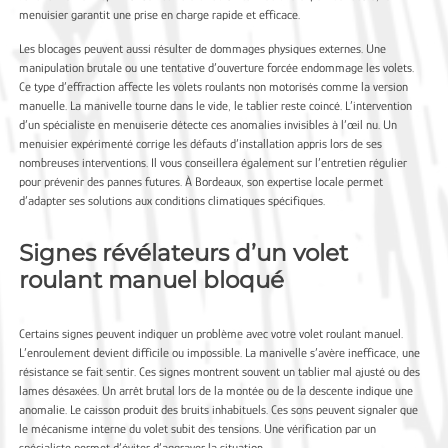
menuisier garantit une prise en charge rapide et efficace.
Les blocages peuvent aussi résulter de dommages physiques externes. Une
manipulation brutale ou une tentative d’ouverture forcée endommage les volets.
Ce type d’effraction affecte les volets roulants non motorisés comme la version
manuelle. La manivelle tourne dans le vide, le tablier reste coincé. L’intervention
d’un spécialiste en menuiserie détecte ces anomalies invisibles à l’œil nu. Un
menuisier expérimenté corrige les défauts d’installation appris lors de ses
nombreuses interventions. Il vous conseillera également sur l’entretien régulier
pour prévenir des pannes futures. À Bordeaux, son expertise locale permet
d’adapter ses solutions aux conditions climatiques spécifiques.
Signes révélateurs d’un volet
roulant manuel bloqué
Certains signes peuvent indiquer un problème avec votre volet roulant manuel.
L’enroulement devient difficile ou impossible. La manivelle s’avère inefficace, une
résistance se fait sentir. Ces signes montrent souvent un tablier mal ajusté ou des
lames désaxées. Un arrêt brutal lors de la montée ou de la descente indique une
anomalie. Le caisson produit des bruits inhabituels. Ces sons peuvent signaler que
le mécanisme interne du volet subit des tensions. Une vérification par un
spécialiste permet d’éviter d’aggraver la situation.