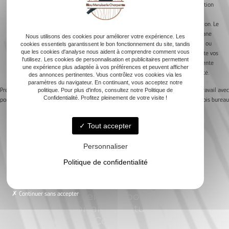
Libérez-vous de la gestion de personnel. Un professionnel orchestre l’intervention
de maçons et autres techniciens. Il ne laisse rien au hasard. Vous pouvez
paisiblement vous concentrer sur d’autres plaisirs comme le soin de votre gazon. Le
résultat final justifie l’investissement dans un expert. Vous profitez d’une cabane
Nous utilisons des cookies pour améliorer votre expérience. Les
de jardin boisée, esthétique et pérenne. Le choix du bois autoclave, du shingle ou
cookies essentiels garantissent le bon fonctionnement du site, tandis
que les cookies d'analyse nous aident à comprendre comment vous
du madrier ne se fait plus à la va-vite. Vous savez que chaque décision respecte vos
l'utilisez. Les cookies de personnalisation et publicitaires permettent
exigences et votre budget. Déléguer la construction à un professionnel représente
une expérience plus adaptée à vos préférences et peuvent afficher
un pari gagnant à long terme. Votre arrière-cour retrouve enfin toute sa beauté.
des annonces pertinentes. Vous contrôlez vos cookies via les
paramètres du navigateur. En continuant, vous acceptez notre
Previous:
Comment choisir une moustiquaire
Next:
Optimiser son espace de travail avec
politique. Pour plus d'infos, consultez notre Politique de
Confidentialité. Profitez pleinement de votre visite !
porte fenêtre sur mesure pour votre intérieur
une extension bois bureau
Navigation
de
Tout accepter
l’article
Personnaliser
Accueil
Politique de confidentialité
Menuiserie extérieure
Pergola
Continuer sans accepter
Terrasse bois
Portails & clôtures
Contact