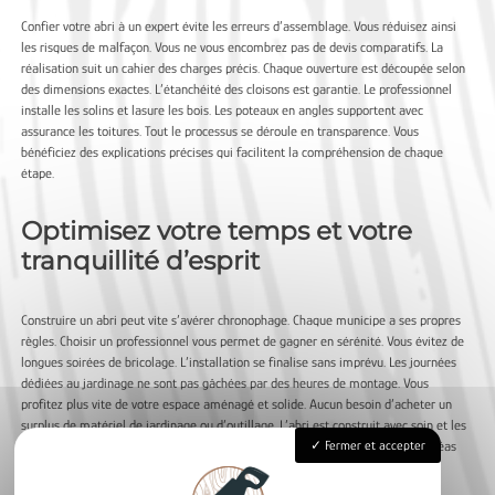
Confier votre abri à un expert évite les erreurs d’assemblage. Vous réduisez ainsi
les risques de malfaçon. Vous ne vous encombrez pas de devis comparatifs. La
réalisation suit un cahier des charges précis. Chaque ouverture est découpée selon
des dimensions exactes. L’étanchéité des cloisons est garantie. Le professionnel
installe les solins et lasure les bois. Les poteaux en angles supportent avec
assurance les toitures. Tout le processus se déroule en transparence. Vous
bénéficiez des explications précises qui facilitent la compréhension de chaque
étape.
Optimisez votre temps et votre
tranquillité d’esprit
Construire un abri peut vite s’avérer chronophage. Chaque municipe a ses propres
règles. Choisir un professionnel vous permet de gagner en sérénité. Vous évitez de
longues soirées de bricolage. L’installation se finalise sans imprévu. Les journées
dédiées au jardinage ne sont pas gâchées par des heures de montage. Vous
profitez plus vite de votre espace aménagé et solide. Aucun besoin d’acheter un
surplus de matériel de jardinage ou d’outillage. L’abri est construit avec soin et les
Fermer et accepter
intérieurs sont propres dès l’achèvement. Les finitions ne subissent pas les aléas
météorologiques grâce à une gestion précise du chantier.