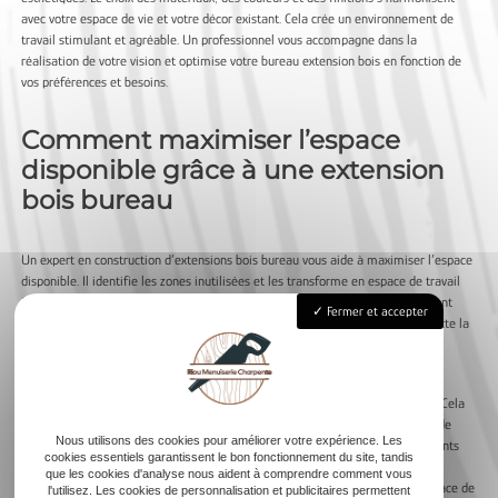
avec votre espace de vie et votre décor existant. Cela crée un environnement de
travail stimulant et agréable. Un professionnel vous accompagne dans la
réalisation de votre vision et optimise votre bureau extension bois en fonction de
vos préférences et besoins.
Comment maximiser l’espace
disponible grâce à une extension
bois bureau
Un expert en construction d’extensions bois bureau vous aide à maximiser l’espace
disponible. Il identifie les zones inutilisées et les transforme en espace de travail
fonctionnel. L’extension s’intègre de manière harmonieuse tout en augmentant
Fermer et accepter
votre surface habitable. Le professionnel s’assure aussi que l’extension respecte la
réglementation thermique pour maximiser les économies d’énergie de votre
nouveau bureau.
L’agencement intelligent de l’espace permet d’exploiter chaque mètre carré. Cela
inclut la mise en place de partitions modulaires, l’incorporation de solutions de
Nous utilisons des cookies pour améliorer votre expérience. Les
stockage intelligentes et l’adaptation des installations électriques. Ces éléments
cookies essentiels garantissent le bon fonctionnement du site, tandis
vous permettent de personnaliser votre bureau en fonction de vos besoins
que les cookies d'analyse nous aident à comprendre comment vous
changeants. Le professionnel vous guide à chaque étape pour garantir un espace de
l'utilisez. Les cookies de personnalisation et publicitaires permettent