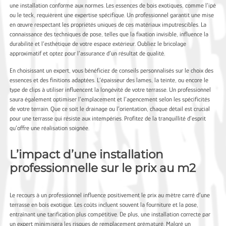
une installation conforme aux normes. Les essences de bois exotiques, comme l’ipé
ou le teck, requièrent une expertise spécifique. Un professionnel garantit une mise
en œuvre respectant les propriétés uniques de ces matériaux imputrescibles. La
connaissance des techniques de pose, telles que la fixation invisible, influence la
durabilité et l’esthétique de votre espace extérieur. Oubliez le bricolage
approximatif et optez pour l’assurance d’un résultat de qualité.
En choisissant un expert, vous bénéficiez de conseils personnalisés sur le choix des
essences et des finitions adaptées. L’épaisseur des lames, la teinte, ou encore le
type de clips à utiliser influencent la longévité de votre terrasse. Un professionnel
saura également optimiser l’emplacement et l’agencement selon les spécificités
de votre terrain. Que ce soit le drainage ou l’orientation, chaque détail est crucial
pour une terrasse qui résiste aux intempéries. Profitez de la tranquillité d’esprit
qu’offre une réalisation soignée.
L’impact d’une installation
professionnelle sur le prix au m2
Le recours à un professionnel influence positivement le prix au mètre carré d’une
terrasse en bois exotique. Les coûts incluent souvent la fourniture et la pose,
entraînant une tarification plus compétitive. De plus, une installation correcte par
un expert minimisera les risques de remplacement prématuré. Malgré un