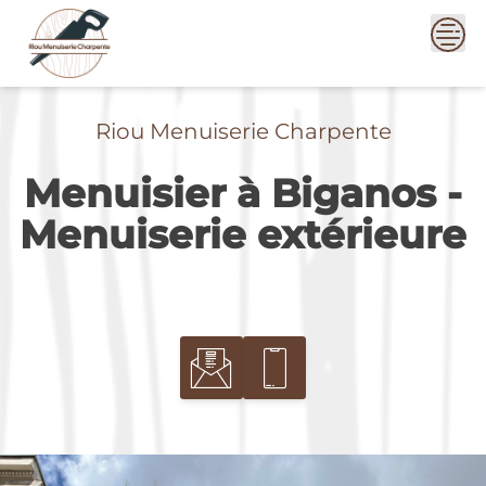
Skip
to
content
Riou Menuiserie Charpente
Menuisier à Biganos -
Menuiserie extérieure