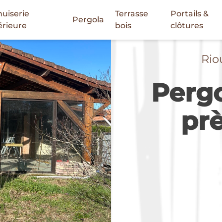
uiserie
Terrasse
Portails &
Pergola
érieure
bois
clôtures
Rio
Pergo
pr