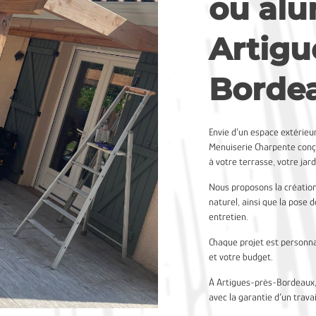
ou al
Artigu
Borde
Envie d’un espace extérieu
Menuiserie Charpente conço
à votre terrasse, votre jar
Nous proposons la création
naturel, ainsi que la pose
entretien.
Chaque projet est personna
et votre budget.
À Artigues-près-Bordeaux,
avec la garantie d’un travai