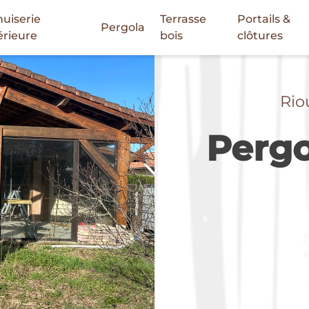
uiserie
Terrasse
Portails &
Pergola
érieure
bois
clôtures
Rio
Pergo