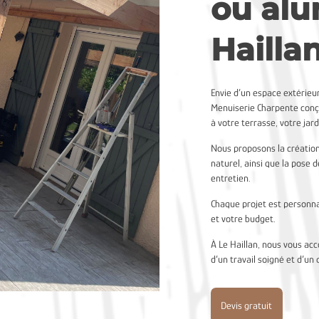
ou alu
Hailla
Envie d’un espace extérieu
Menuiserie Charpente conço
à votre terrasse, votre jar
Nous proposons la création
naturel, ainsi que la pose
entretien.
Chaque projet est personna
et votre budget.
À Le Haillan, nous vous ac
d’un travail soigné et d’un 
Devis gratuit