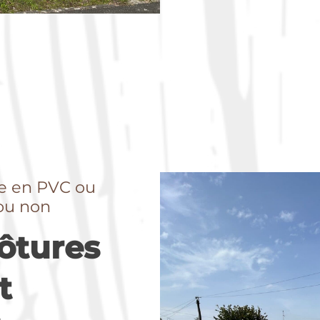
re en PVC ou
ou non
lôtures
t