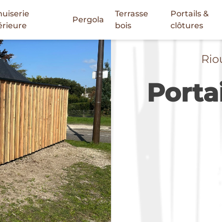
uiserie
Terrasse
Portails &
Pergola
érieure
bois
clôtures
Rio
Portai