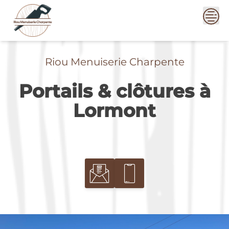
Skip
to
content
Riou Menuiserie Charpente
Portails & clôtures à
Lormont