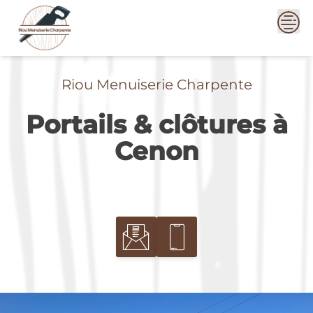
Skip
to
content
Riou Menuiserie Charpente
Portails & clôtures à
Cenon