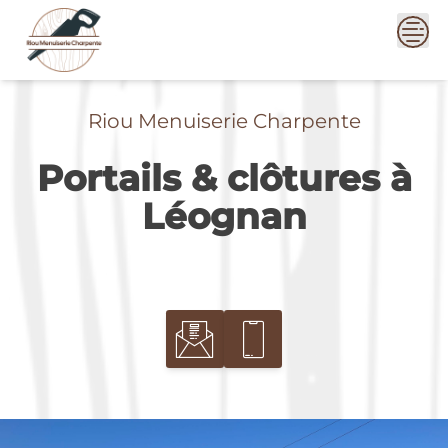
Skip
to
content
Riou Menuiserie Charpente
Portails & clôtures à
Léognan