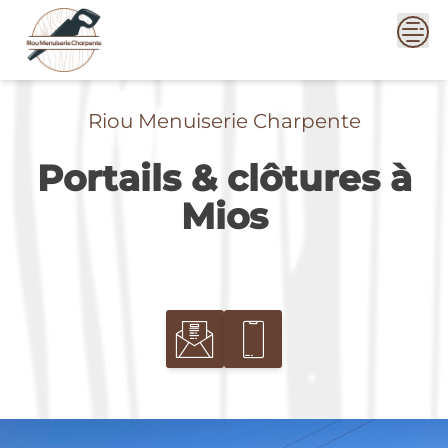
Skip
to
content
Riou Menuiserie Charpente
Portails & clôtures à
Mios