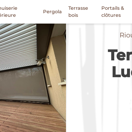
uiserie
Terrasse
Portails &
Pergola
érieure
bois
clôtures
Rio
Ter
Lu