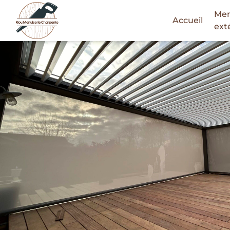
Men
Accueil
Skip
ext
to
content