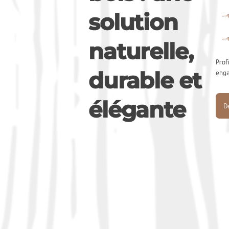
solution
naturelle,
Prof
durable et
eng
élégante
De