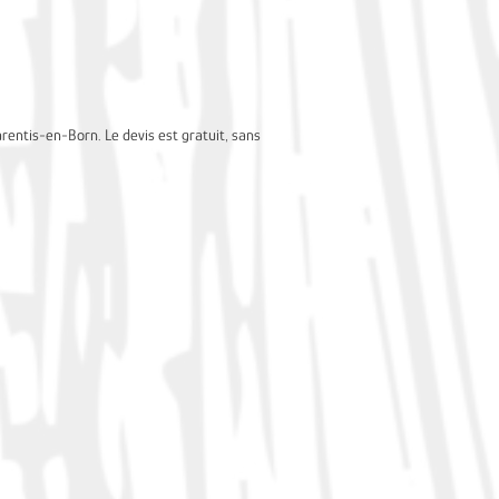
arentis-en-Born. Le devis est gratuit, sans