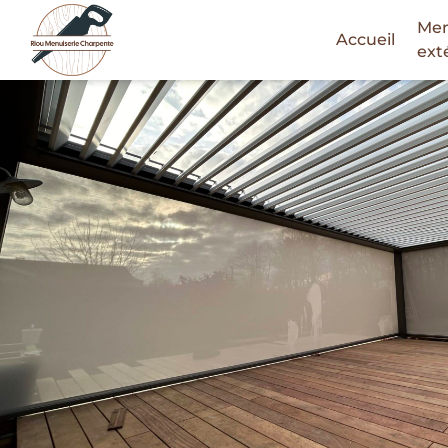
Men
Accueil
Skip
ext
to
content