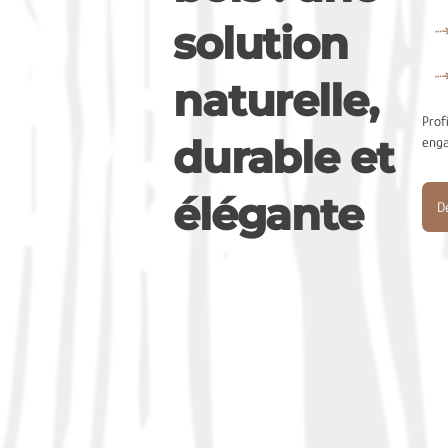
solution
naturelle,
Prof
durable et
eng
élégante
De