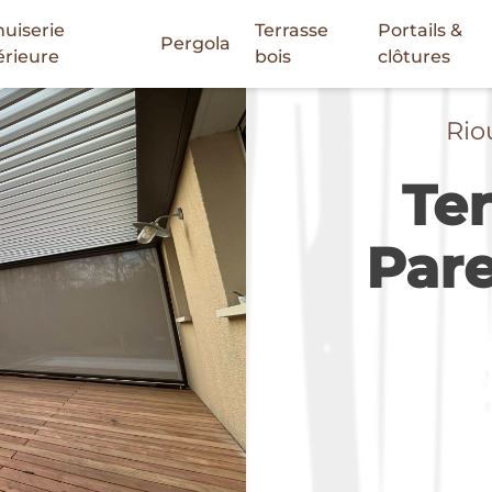
uiserie
Terrasse
Portails &
Pergola
érieure
bois
clôtures
Rio
Ter
Pare