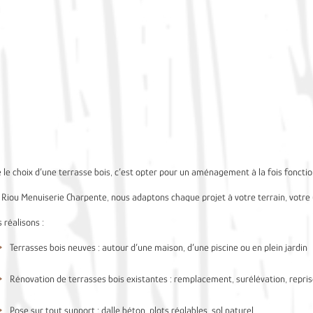
e le choix d’une terrasse bois, c’est opter pour un aménagement à la fois foncti
 Riou Menuiserie Charpente, nous adaptons chaque projet à votre terrain, votre
 réalisons :
Terrasses bois neuves : autour d’une maison, d’une piscine ou en plein jardin
Rénovation de terrasses bois existantes : remplacement, surélévation, repri
Pose sur tout support : dalle béton, plots réglables, sol naturel