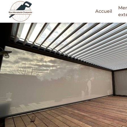
Men
Accueil
Skip
ext
to
content