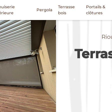
uiserie
Terrasse
Portails &
Pergola
érieure
bois
clôtures
Rio
Terra